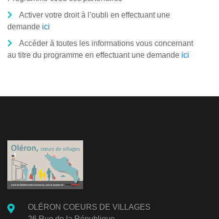
Activer votre droit à l’oubli en effectuant une
demande
ici
Accéder à toutes les informations vous concernant
au titre du programme en effectuant une demande
ici
OLÉRON COEURS DE VILLAGES
26 Rue de la République