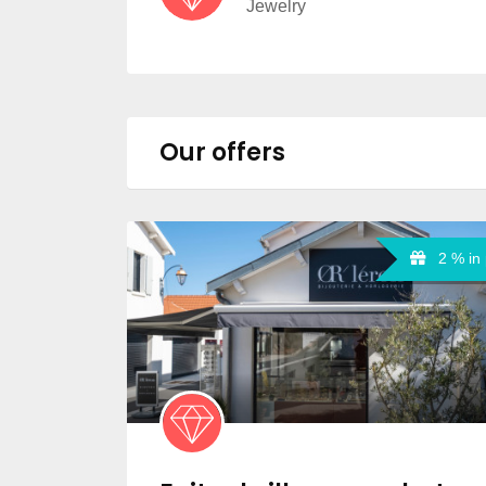
Jewelry
Our offers
2 % in 